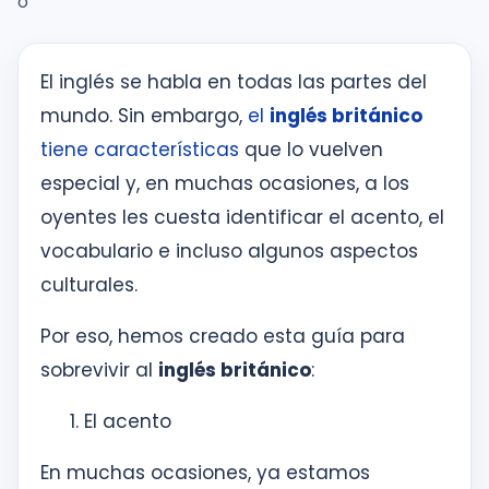
o
inglés
desde
la
El inglés se habla en todas las partes del
primera
sesión
mundo. Sin embargo,
el
inglés británico
tiene características
que lo vuelven
especial y, en muchas ocasiones, a los
Intranet
KOE
oyentes les cuesta identificar el acento, el
vocabulario e incluso algunos aspectos
SISK
culturales.
Solicitudes
Por eso, hemos creado esta guía para
sobrevivir al
inglés británico
:
El acento
En muchas ocasiones, ya estamos