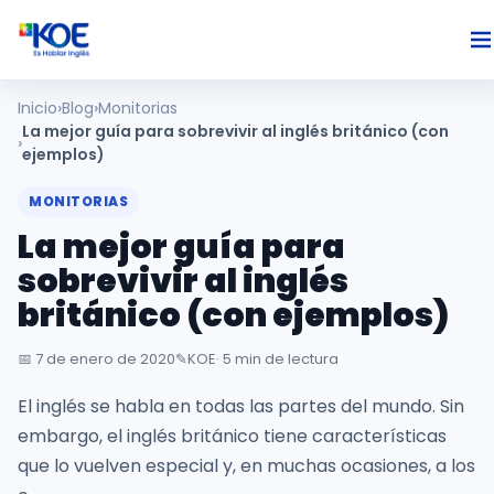
Inicio
Blog
Monitorias
Ingles
La mejor guía para sobrevivir al inglés británico (con
ejemplos)
Paises
MONITORIAS
La mejor guía para
Nosotros
sobrevivir al inglés
británico (con ejemplos)
Usuarios
📅
7 de enero de 2020
✎️
KOE
· 5 min de lectura
Comunidad
El inglés se habla en todas las partes del mundo. Sin
embargo, el inglés británico tiene características
que lo vuelven especial y, en muchas ocasiones, a los
Habla