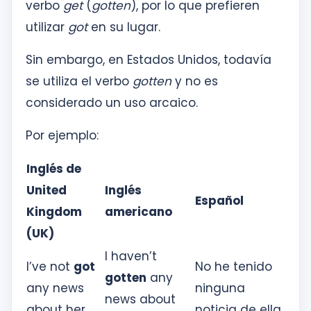
verbo
get
(
gotten
), por lo que prefieren
utilizar
got
en su lugar.
Sin embargo, en Estados Unidos, todavía
se utiliza el verbo
gotten
y no es
considerado un uso arcaico.
Por ejemplo:
Inglés de
United
Inglés
Español
Kingdom
americano
(UK)
I haven’t
I’ve not
got
No he tenido
gotten
any
any news
ninguna
news about
about her.
noticia de ella.