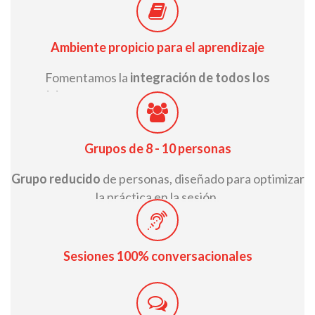
fomentar la conversación entre los participantes.
Ambiente propicio para el aprendizaje
Fomentamos la
integración de todos los
participantes
, dentro de un entorno y actividades
diseñadas especialmente para ello.
Grupos de 8 - 10 personas
Grupo reducido
de personas, diseñado para optimizar
la práctica en la sesión.
Sesiones 100% conversacionales
Sesiones participativas e interactivas
por medio de la
aplicación de los contenidos de cada módulo.