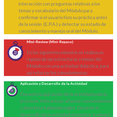
interacción con preguntas relativas a los
temas y vocabulario del Módulo para
confirmar si el usuario hizo su práctica antes
de la sesión (E.P.A.) y detectar su estado de
conocimiento y manejo oral del Módulo.
Mini-Review (Mini-Repaso)
En los siguientes minutos se realiza un
repaso de las estructuras y temas del
Módulo con una actividad didáctica, para
así reforzar los conocimientos.
Aplicación y Desarrollo de la Actividad
Durante la aplicación de la actividad podrás
practicar, interactuar, afianzar conocimientos
y divertirte hablando inglés. Durante el
desarrollo de la actividad el monitor evaluará