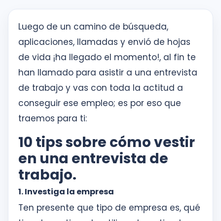
inglés
desde
Luego de un camino de búsqueda,
la
primera
aplicaciones, llamadas y envió de hojas
sesión
de vida ¡ha llegado el momento!, al fin te
han llamado para asistir a una entrevista
Intranet
de trabajo y vas con toda la actitud a
KOE
conseguir ese empleo; es por eso que
traemos para ti:
SISK
10 tips sobre cómo vestir
Solicitudes
en una entrevista de
trabajo.
1. Investiga la empresa
Ten presente que tipo de empresa es, qué