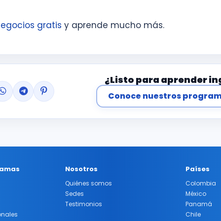
egocios gratis
y aprende mucho más.
¿Listo para aprender in
Conoce nuestros progra
ramas
Nosotros
Países
Quiénes somos
Colombia
Sedes
México
Testimonios
Panamá
onales
Chile