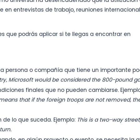
como universal ha desencadenado que la utilización 
 en entrevistas de trabajo, reuniones internacional
s que podrás aplicar si te llegas a encontrar en
una persona o compañía que tiene un importante po
try, Microsoft would be considered the 800-pound gor
iciones finales que no pueden cambiarse. Ejempl
means that if the foreign troops are not removed, the
 de lo que suceda. Ejemplo:
This is a two-way street
turn.
cuando, en algún proyecto o evento, se necesita la 