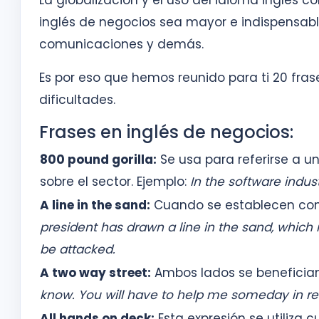
La globalización y el uso del idioma inglés 
inglés de negocios sea mayor e indispensable
comunicaciones y demás.
Es por eso que hemos reunido para ti 20 frase
dificultades.
Frases en inglés de negocios:
800 pound gorilla:
Se usa para referirse a 
sobre el sector. Ejemplo:
In the software indus
A line in the sand:
Cuando se establecen cond
president has drawn a line in the sand, which 
be attacked.
A two way street:
Ambos lados se benefician
know. You will have to help me someday in re
All hands on deck:
Esta expresión se utiliza 