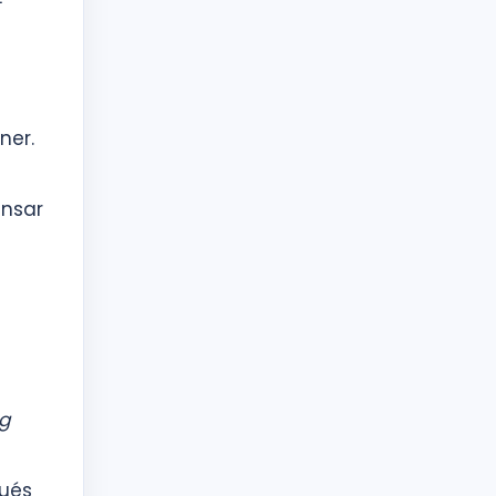
ner.
ensar
a
g
ués