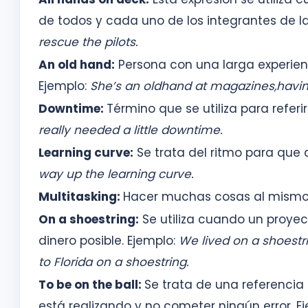
de todos y cada uno de los integrantes de l
rescue the pilots.
An old hand:
Persona con una larga experien
Ejemplo:
She’s an oldhand at magazines,havi
Downtime:
Término que se utiliza para refer
really needed a little downtime.
Learning curve:
Se trata del ritmo para que 
way up the learning curve.
Multitasking:
Hacer muchas cosas al mismo 
On a shoestring:
Se utiliza cuando un proyec
dinero posible. Ejemplo:
We lived on a shoestri
to Florida on a shoestring.
To be on the ball:
Se trata de una referencia 
está realizando y no cometer ningún error. E