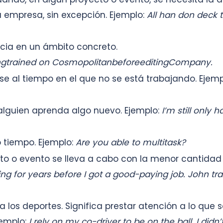
a empresa, sin excepción. Ejemplo:
All han don deck 
cia en un ámbito concreto.
ngtrained on CosmopolitanbeforeeditingCompany.
irse al tiempo en el que no se está trabajando. Ejem
alguien aprenda algo nuevo. Ejemplo:
I’m still only ha
tiempo. Ejemplo:
Are you able to multitask?
to o evento se lleva a cabo con la menor cantidad
ng for years before I got a good-paying job. John tr
a los deportes. Significa prestar atención a lo que 
jemplo:
I rely on my co-driver to be on the ball. I didn’