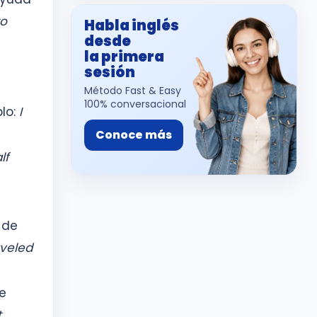
to
Habla inglés
desde
la primera
sesión
Método Fast & Easy
100% conversacional
plo:
I
Conoce más
lf
 de
aveled
se
t