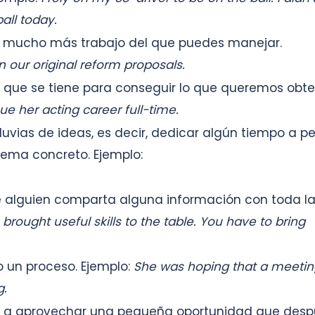
ball today.
 mucho más trabajo del que puedes manejar.
 our original reform proposals.
lo que se tiene para conseguir lo que queremos obte
e her acting career full-time.
s lluvias de ideas, es decir, dedicar algún tiempo a p
ema concreto. Ejemplo:
lguien comparta alguna información con toda l
brought useful skills to the table. You have to bring
 un proceso. Ejemplo:
She was hoping that a meetin
g.
a a aprovechar una pequeña oportunidad que desp