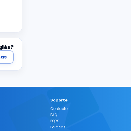
glés?
mas
Soporte
Contacto
FAQ
PQRS
Políticas