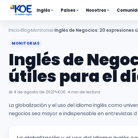
Inglés
Paises
Nosotros
Comunid
Inicio
Blog
Monitorias
Inglés de Negocios: 20 expresiones út
MONITORIAS
Inglés de Negoc
útiles para el d
📅
4 de agosto de 2021
✎️
KOE
· 4 min de lectura
La globalización y el uso del idioma inglés como unive
negocios sea mayor e indispensable en entrevistas d