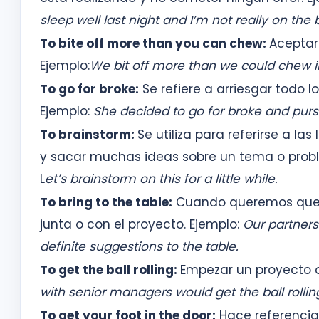
sleep well last night and I’m not really on the 
To bite off more than you can chew:
Aceptar
Ejemplo:
We bit off more than we could chew in
To go for broke:
Se refiere a arriesgar todo 
Ejemplo:
She decided to go for broke and pursu
To brainstorm:
Se utiliza para referirse a la
y sacar muchas ideas sobre un tema o probl
L
et’s brainstorm on this for a little while.
To bring to the table:
Cuando queremos que a
junta o con el proyecto. Ejemplo:
Our partners 
definite suggestions to the table.
To get the ball rolling:
Empezar un proyecto o
with senior managers would get the ball rollin
To get your foot in the door:
Hace referenci