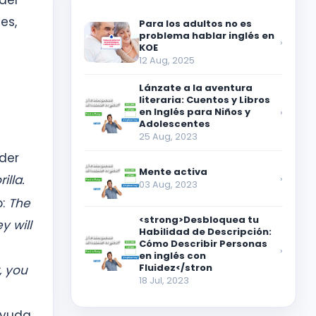
del
es,
Para los adultos no es
problema hablar inglés en
›
KOE
12 Aug, 2025
Lánzate a la aventura
literaria: Cuentos y Libros
en Inglés para Niños y
›
Adolescentes
25 Aug, 2023
der
Mente activa
illa.
›
03 Aug, 2023
o:
The
<strong>Desbloquea tu
y will
Habilidad de Descripción:
Cómo Describir Personas
›
en inglés con
Fluidez</stron
, you
18 Jul, 2023
ayuda