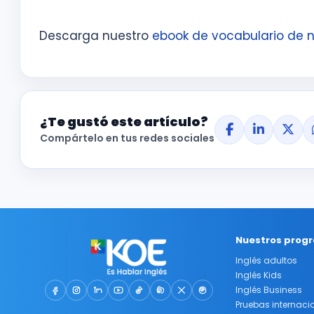
Descarga nuestro
ebook de vocabulario de n
¿Te gustó este artículo?
Compártelo en tus redes sociales
Nuestros prog
Inglés adultos
Inglés Kids
Inglés Business
Pruebas internaci