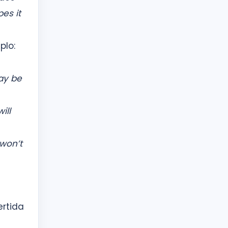
es it
plo:
ay be
will
won’t
rtida